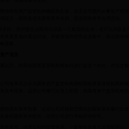
有资产保值增值等责任。
绕国有资产监管机构确定的主业，在主业范围内从事生产经营
域设立，目的是优化国有资本布局，促进国有资本合理流动。
本的，所持股企业既可以涉及一个集团的企业，也可以涉及多个
资本更多地向重点行业、关键领域和优势企业集中，推动国有经
略需要。
资产流失
以后，政府或国资监管机构将如何进行监管？对此，许宏才解
司改革试点分为国有资产监管机构授权和政府直接授权两种模
有资本投资、运营公司履行出资人职责，由国有资产监管机构负
权国有资本投资、运营公司对授权范围内的国有资本履行出资
直接对国有资本投资、运营公司进行考核和评价等。
本投资、运营公司的监督体系。一是整合出资人监管和审计、